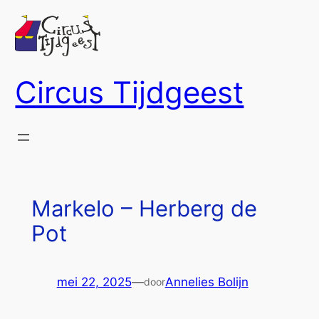
Ga
naar
de
inhoud
Circus Tijdgeest
Markelo – Herberg de
Pot
mei 22, 2025
—
Annelies Bolijn
door