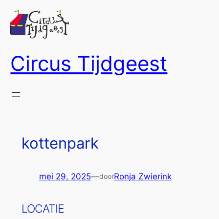
Ga
naar
de
inhoud
Circus Tijdgeest
kottenpark
mei 29, 2025
—
Ronja Zwierink
door
LOCATIE