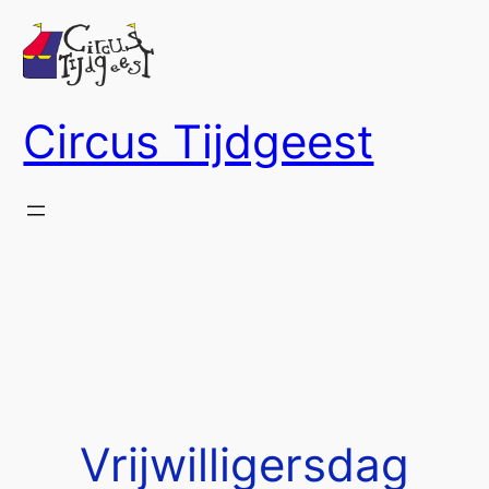
Ga
naar
de
inhoud
Circus Tijdgeest
Vrijwilligersdag