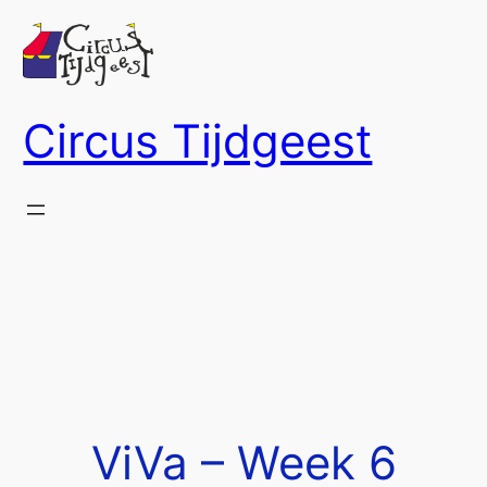
Ga
naar
de
inhoud
Circus Tijdgeest
ViVa – Week 6