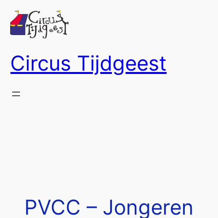
Ga
naar
de
inhoud
Circus Tijdgeest
PVCC – Jongeren