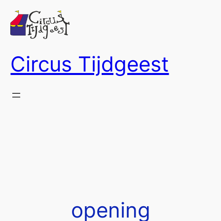
Ga
naar
de
inhoud
Circus Tijdgeest
opening