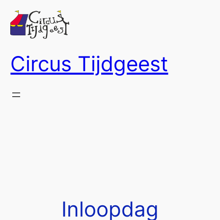
Ga
naar
de
inhoud
Circus Tijdgeest
Inloopdag