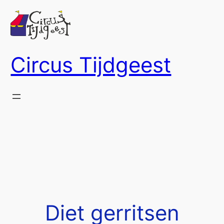
Ga
naar
de
inhoud
Circus Tijdgeest
Diet gerritsen